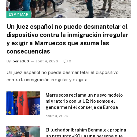
ESP Y MAR
Un juez español no puede desmantelar el
dispositivo contra la inmigración irregular
y exigir a Marruecos que asuma las
consecuencias
By
Iberia360
août 4, 2026
0
Un juez español no puede desmantelar el dispositivo
contra la inmigración irregular y exigir a…
Marruecos reclama un nuevo modelo
migratorio con la UE: No somos el
gendarme ni el conserje de Europa
août 4, 2026
El luchador Ibrahim Benmalek propina
un presunto «KO» a una persona que