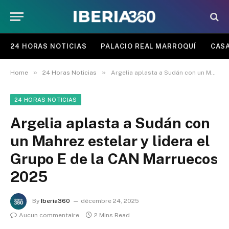
24 HORAS NOTICIAS
PALACIO REAL MARROQUÍ
CASA
»
»
Home
24 Horas Noticias
Argelia aplasta a Sudán con un Mahrez estelar y lidera el Grupo E de la CAN Marruecos 2025
24 HORAS NOTICIAS
Argelia aplasta a Sudán con
un Mahrez estelar y lidera el
Grupo E de la CAN Marruecos
2025
By
Iberia360
décembre 24, 2025
Aucun commentaire
2 Mins Read