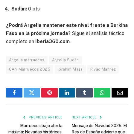
Sudán:
0 pts
¿Podrá Argelia mantener este nivel frente a Burkina
Faso en la próxima jornada?
Sigue el análisis táctico
completo en
Iberia360.com
.
Argelia marruecos
Argelia Sudán
CAN Marruecos 2025
Ibrahim Maza
Riyad Mahrez
Facebook
Twitter
Pinterest
LinkedIn
Tumblr
WhatsApp
Email
PREVIOUS ARTICLE
NEXT ARTICLE
Marruecos bajo alerta
Mensaje de Navidad 2025: El
máxima: Nevadas históricas,
Rey de España advierte que