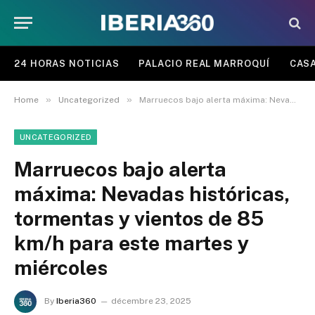
24 HORAS NOTICIAS
PALACIO REAL MARROQUÍ
CASA
»
»
Home
Uncategorized
Marruecos bajo alerta máxima: Nevadas históricas, tormentas y vientos de 85 km/h para este martes y miércoles
UNCATEGORIZED
Marruecos bajo alerta
máxima: Nevadas históricas,
tormentas y vientos de 85
km/h para este martes y
miércoles
By
Iberia360
décembre 23, 2025