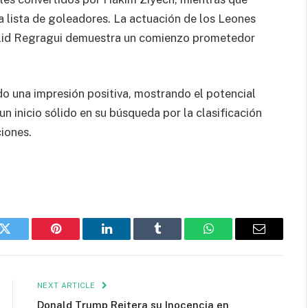
 lista de goleadores. La actuación de los Leones
Walid Regragui demuestra un comienzo prometedor
ado una impresión positiva, mostrando el potencial
n inicio sólido en su búsqueda por la clasificación
iones.
k
Twitter
Pinterest
LinkedIn
Tumblr
WhatsApp
Email
NEXT ARTICLE
Donald Trump Reitera su Inocencia en