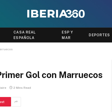
CASA REAL
ESP Y
DEPORTES
ESPAÑOLA
MAR
Marruecos
Primer Gol con Marruecos
aire
2 Mins Read
est