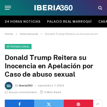
24 HORAS NOTICIAS
PALACIO REAL MARROQUÍ
CASA
»
»
Home
Internacional
Donald Trump Reitera su Inocencia en Apelación por Caso de abuso sexual
INTERNACIONAL
Donald Trump Reitera su
Inocencia en Apelación por
Caso de abuso sexual
By
Iberia360
septembre 7, 2024
Aucun commentaire
3 Mins Read