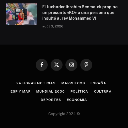
El luchador Ibrahim Benmalek propina
un presunto «KO» a una persona que
insultó al rey Mohammed VI
août 3, 2026
Facebook
X
Instagram
Pinterest
(Twitter)
24 HORAS NOTICIAS
MARRUECOS
ESPAÑA
ESP Y MAR
MUNDIAL 2030
POLÍTICA
CULTURA
DEPORTES
ÉCONOMIA
Copyright 2024 ©