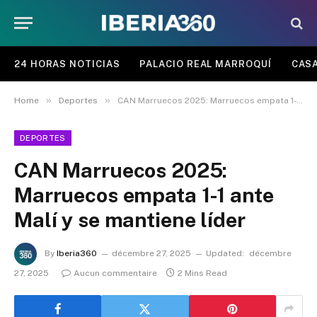
24 HORAS NOTICIAS
PALACIO REAL MARROQUÍ
CASA
»
»
Home
Deportes
CAN Marruecos 2025: Marruecos empata 1-1 ante Malí y se mantiene líder
DEPORTES
CAN Marruecos 2025:
Marruecos empata 1-1 ante
Malí y se mantiene líder
By
Iberia360
décembre 27, 2025
Updated:
décembre
27, 2025
Aucun commentaire
2 Mins Read