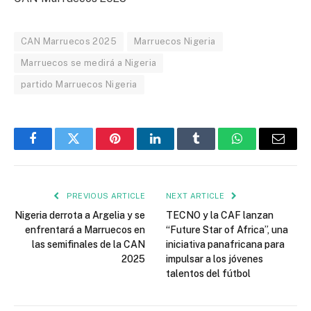
CAN Marruecos 2025
Marruecos Nigeria
Marruecos se medirá a Nigeria
partido Marruecos Nigeria
Facebook
Twitter
Pinterest
LinkedIn
Tumblr
WhatsApp
Email
PREVIOUS ARTICLE
NEXT ARTICLE
Nigeria derrota a Argelia y se
TECNO y la CAF lanzan
enfrentará a Marruecos en
“Future Star of Africa”, una
las semifinales de la CAN
iniciativa panafricana para
2025
impulsar a los jóvenes
talentos del fútbol