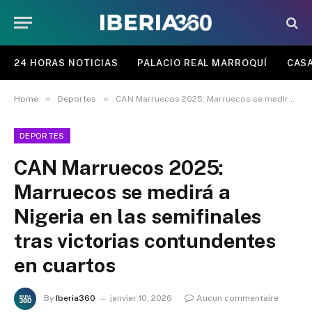
24 HORAS NOTICIAS
PALACIO REAL MARROQUÍ
CASA
»
»
Home
Deportes
CAN Marruecos 2025: Marruecos se medirá a Nigeria en las semifinales tras victorias contundentes en cuartos
DEPORTES
CAN Marruecos 2025:
Marruecos se medirá a
Nigeria en las semifinales
tras victorias contundentes
en cuartos
By
Iberia360
janvier 10, 2026
Aucun commentaire