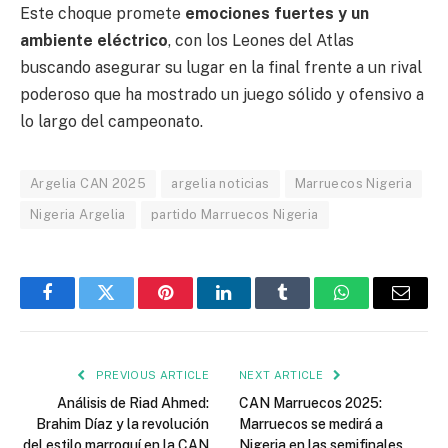
Este choque promete
emociones fuertes y un
ambiente eléctrico
, con los Leones del Atlas
buscando asegurar su lugar en la final frente a un rival
poderoso que ha mostrado un juego sólido y ofensivo a
lo largo del campeonato.
Argelia CAN 2025
argelia noticias
Marruecos Nigeria
Nigeria Argelia
partido Marruecos Nigeria
Facebook
Twitter
Pinterest
LinkedIn
Tumblr
WhatsApp
Email
PREVIOUS ARTICLE
NEXT ARTICLE
Análisis de Riad Ahmed:
CAN Marruecos 2025:
Brahim Díaz y la revolución
Marruecos se medirá a
del estilo marroquí en la CAN
Nigeria en las semifinales