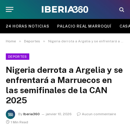
24 HORAS NOTICIAS
PALACIO REAL MARROQUÍ
CASA
»
»
Home
Deportes
Nigeria derrota a Argelia y se enfrentará a Marruecos en las semifinales de la CAN 2025
DEPORTES
Nigeria derrota a Argelia y se
enfrentará a Marruecos en
las semifinales de la CAN
2025
By
Iberia360
janvier 10, 2026
Aucun commentaire
1 Min Read