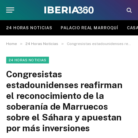
24 HORAS NOTICIAS
PALACIO REAL MARROQUÍ
CASA
»
»
Home
24 Horas Noticias
Congresistas estadounidenses reafirman el reconocimiento de la soberanía de Marruecos sobre el Sáhara y apuestan por más inversiones
24 HORAS NOTICIAS
Congresistas
estadounidenses reafirman
el reconocimiento de la
soberanía de Marruecos
sobre el Sáhara y apuestan
por más inversiones