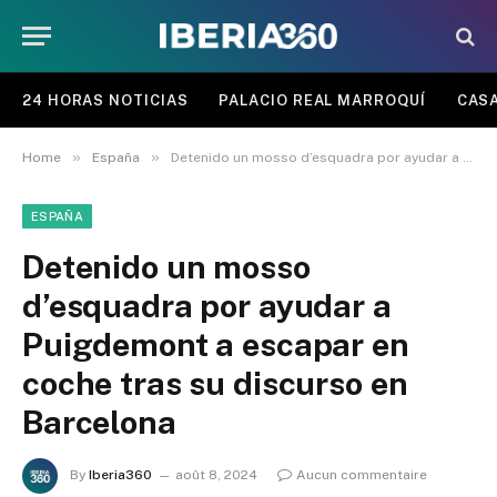
24 HORAS NOTICIAS
PALACIO REAL MARROQUÍ
CASA
»
»
Home
España
Detenido un mosso d’esquadra por ayudar a Puigdemont a escapar en coche tras su discurso en Barcelona
ESPAÑA
Detenido un mosso
d’esquadra por ayudar a
Puigdemont a escapar en
coche tras su discurso en
Barcelona
By
Iberia360
août 8, 2024
Aucun commentaire