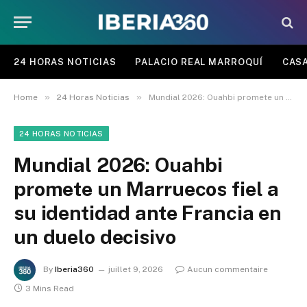
24 HORAS NOTICIAS
PALACIO REAL MARROQUÍ
CASA
»
»
Home
24 Horas Noticias
Mundial 2026: Ouahbi promete un Marruecos fiel a su identidad ante Francia en un duelo decisivo
24 HORAS NOTICIAS
Mundial 2026: Ouahbi
promete un Marruecos fiel a
su identidad ante Francia en
un duelo decisivo
By
Iberia360
juillet 9, 2026
Aucun commentaire
3 Mins Read