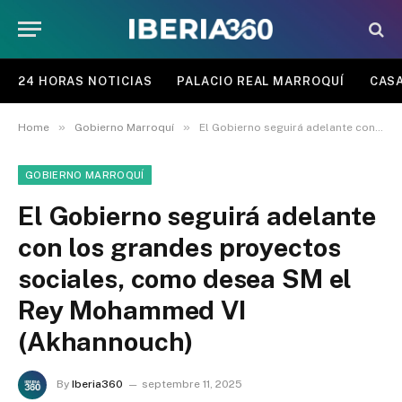
24 HORAS NOTICIAS
PALACIO REAL MARROQUÍ
CASA
»
»
Home
Gobierno Marroquí
El Gobierno seguirá adelante con los grandes proyectos sociales, como desea SM el Rey Mohammed VI (Akhannouch)
GOBIERNO MARROQUÍ
El Gobierno seguirá adelante
con los grandes proyectos
sociales, como desea SM el
Rey Mohammed VI
(Akhannouch)
By
Iberia360
septembre 11, 2025