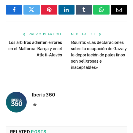
Facebook
Twitter
Pinterest
LinkedIn
Tumblr
WhatsApp
Email
PREVIOUS ARTICLE
NEXT ARTICLE
Los árbitros admiten errores
Bourita: «Las declaraciones
en el Mallorca-Barça y en el
sobre la ocupación de Gaza y
Atleti-Alavés
la deportación de palestinos
son peligrosas e
inaceptables»
Iberia360
Website
RELATED
POSTS