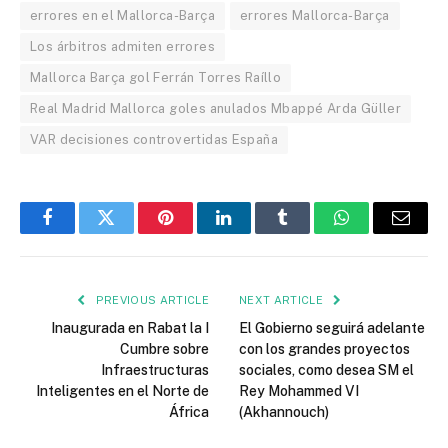
errores en el Mallorca-Barça
errores Mallorca-Barça
Los árbitros admiten errores
Mallorca Barça gol Ferrán Torres Raíllo
Real Madrid Mallorca goles anulados Mbappé Arda Güller
VAR decisiones controvertidas España
Facebook
Twitter
Pinterest
LinkedIn
Tumblr
WhatsApp
Email
PREVIOUS ARTICLE
NEXT ARTICLE
Inaugurada en Rabat la I
El Gobierno seguirá adelante
Cumbre sobre
con los grandes proyectos
Infraestructuras
sociales, como desea SM el
Inteligentes en el Norte de
Rey Mohammed VI
África
(Akhannouch)