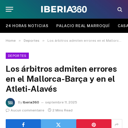
24 HORAS NOTICIAS
PALACIO REAL MARROQUÍ
CASA
»
»
Home
Deportes
Los árbitros admiten errores en el Mallorca-Barça y en el Atleti-Alavés
DEPORTES
Los árbitros admiten errores
en el Mallorca-Barça y en el
Atleti-Alavés
By
Iberia360
septembre 11, 2025
Aucun commentaire
2 Mins Read