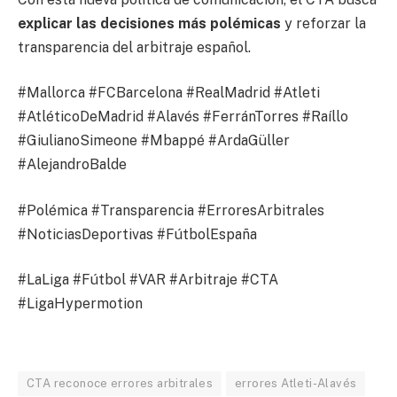
explicar las decisiones más polémicas
y reforzar la
transparencia del arbitraje español.
#Mallorca #FCBarcelona #RealMadrid #Atleti
#AtléticoDeMadrid #Alavés #FerránTorres #Raíllo
#GiulianoSimeone #Mbappé #ArdaGüller
#AlejandroBalde
#Polémica #Transparencia #ErroresArbitrales
#NoticiasDeportivas #FútbolEspaña
#LaLiga #Fútbol #VAR #Arbitraje #CTA
#LigaHypermotion
CTA reconoce errores arbitrales
errores Atleti-Alavés