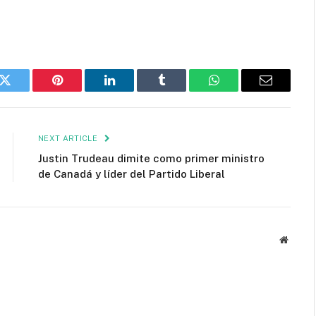
k
Twitter
Pinterest
LinkedIn
Tumblr
WhatsApp
Email
NEXT ARTICLE
Justin Trudeau dimite como primer ministro
de Canadá y líder del Partido Liberal
Websit