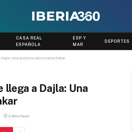
CASA REAL
ESP Y
DEPORTES
ESPAÑOLA
MAR
a Dajla: Una aventura épica hacia Dakar
e llega a Dajla: Una
akar
2 Mins Read