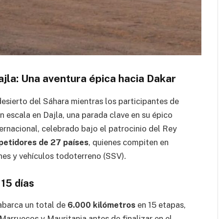
ajla: Una aventura épica hacia Dakar
esierto del Sáhara mientras los participantes de
 escala en Dajla, una parada clave en su épico
ernacional, celebrado bajo el patrocinio del Rey
etidores de 27 países
, quienes compiten en
es y vehículos todoterreno (SSV).
 15 días
 abarca un total de
6.000 kilómetros
en 15 etapas,
arruecos y Mauritania antes de finalizar en el