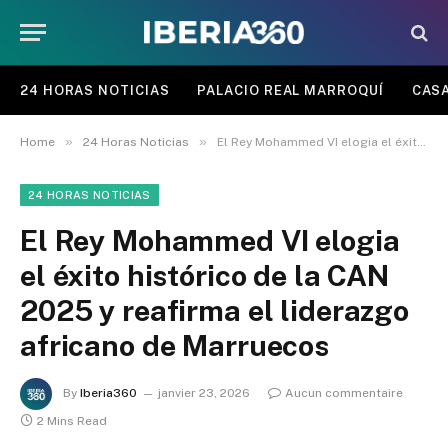
24 HORAS NOTICIAS
PALACIO REAL MARROQUÍ
CASA
»
»
Home
24 Horas Noticias
El Rey Mohammed VI elogia el éxito histórico de la CAN 2025 y reafirma el liderazgo africano de Marruecos
24 HORAS NOTICIAS
El Rey Mohammed VI elogia
el éxito histórico de la CAN
2025 y reafirma el liderazgo
africano de Marruecos
By
Iberia360
janvier 23, 2026
Aucun commentaire
2 Mins Read