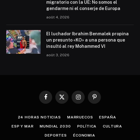
migratorio con la UE: No somos el
gendarme ni el conserje de Europa
août 4, 2026
El luchador Ibrahim Benmalek propina
un presunto «KO» a una persona que
insultó al rey Mohammed VI
août 3, 2026
Facebook
X
Instagram
Pinterest
(Twitter)
24 HORAS NOTICIAS
MARRUECOS
ESPAÑA
ESP Y MAR
MUNDIAL 2030
POLÍTICA
CULTURA
DEPORTES
ÉCONOMIA