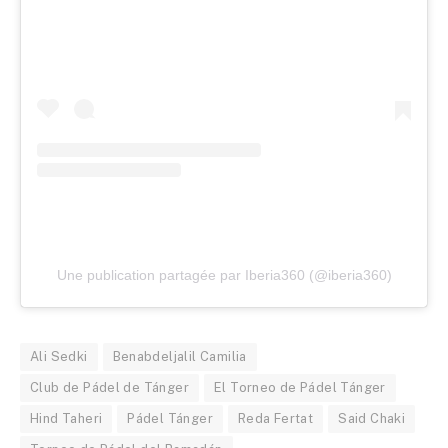
Une publication partagée par Iberia360 (@iberia360)
Ali Sedki
Benabdeljalil Camilia
Club de Pádel de Tánger
El Torneo de Pádel Tánger
Hind Taheri
Pádel Tánger
Reda Fertat
Said Chaki