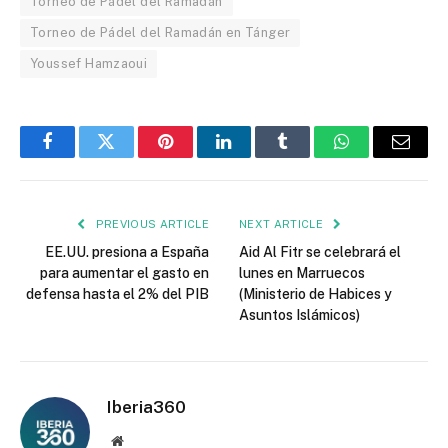
Torneo de Pádel del Ramadán
Torneo de Pádel del Ramadán en Tánger
Youssef Hamzaoui
Facebook
Twitter
Pinterest
LinkedIn
Tumblr
WhatsApp
Email
PREVIOUS ARTICLE
NEXT ARTICLE
EE.UU. presiona a España
Aid Al Fitr se celebrará el
para aumentar el gasto en
lunes en Marruecos
defensa hasta el 2% del PIB
(Ministerio de Habices y
Asuntos Islámicos)
Iberia360
Website