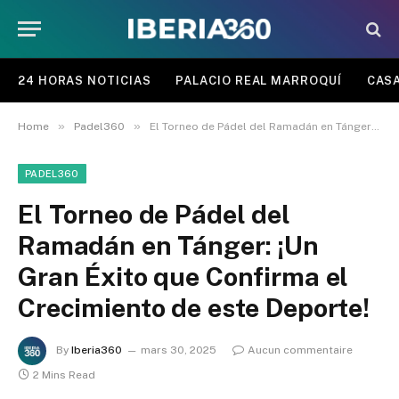
24 HORAS NOTICIAS
PALACIO REAL MARROQUÍ
CASA
»
»
Home
Padel360
El Torneo de Pádel del Ramadán en Tánger: ¡Un Gran Éxito que Confirma el Crecimiento de este Deporte!
PADEL360
El Torneo de Pádel del
Ramadán en Tánger: ¡Un
Gran Éxito que Confirma el
Crecimiento de este Deporte!
By
Iberia360
mars 30, 2025
Aucun commentaire
2 Mins Read