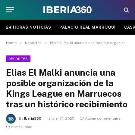
24 HORAS NOTICIAS
PALACIO REAL MARROQUÍ
CASA
»
»
Home
Deportes
Elias El Malki anuncia una posible organización de la Kings League en Marruecos tras un histórico recibimiento
DEPORTES
Elias El Malki anuncia una
posible organización de la
Kings League en Marruecos
tras un histórico recibimiento
By
Iberia360
janvier 14, 2025
Aucun commentaire
3 Mins Read