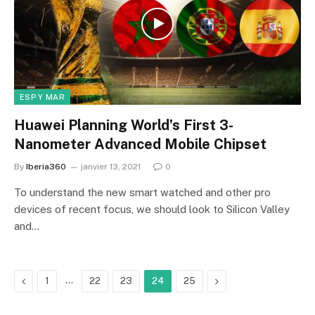
ESP Y MAR
Huawei Planning World’s First 3-
Nanometer Advanced Mobile Chipset
By
Iberia360
janvier 13, 2021
0
To understand the new smart watched and other pro
devices of recent focus, we should look to Silicon Valley
and…
Previous
…
Next
1
22
23
24
25