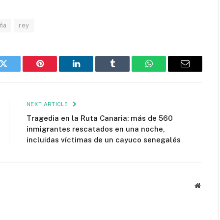
ña
rey
k
Twitter
Pinterest
LinkedIn
Tumblr
WhatsApp
Email
NEXT ARTICLE
Tragedia en la Ruta Canaria: más de 560
inmigrantes rescatados en una noche,
incluidas víctimas de un cayuco senegalés
Websit