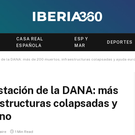
CASA REAL
ESP Y
DEPORTES
ESPAÑOLA
MAR
n de la DANA: más de 200 muertos, infraestructuras colapsadas y ayuda eu
astación de la DANA: más
structuras colapsadas y
ino
aire
1 Min Read