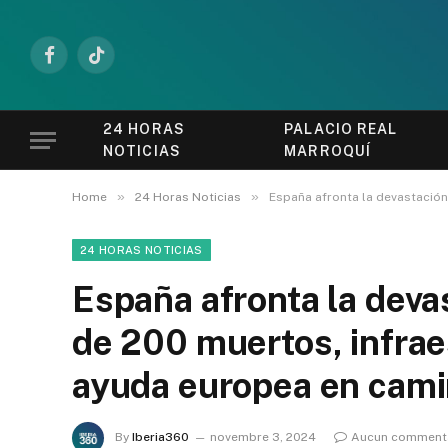
Facebook
TikTok
24 HORAS
PALACIO REAL
NOTICIAS
MARROQUÍ
»
»
Home
24 Horas Noticias
España afronta la devastació
24 HORAS NOTICIAS
España afronta la dev
de 200 muertos, infrae
ayuda europea en cam
By
Iberia360
novembre 3, 2024
Aucun comment