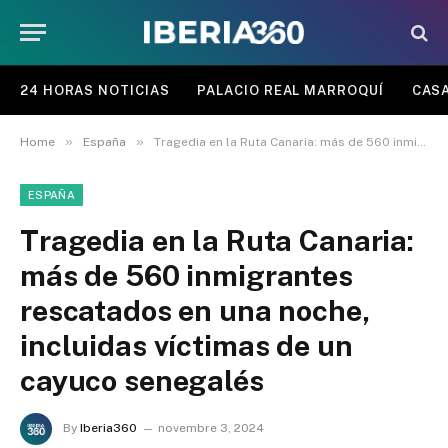
24 HORAS NOTICIAS
PALACIO REAL MARROQUÍ
CASA
»
»
Home
España
Tragedia en la Ruta Canaria: más de 560 inmigrantes rescatados en una noche, incluidas víctimas de un cayuco senegalés
ESPAÑA
Tragedia en la Ruta Canaria:
más de 560 inmigrantes
rescatados en una noche,
incluidas víctimas de un
cayuco senegalés
By
Iberia360
novembre 3, 2024