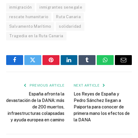
inmigración
inmigrantes senegale
rescate humanitario
Ruta Canaria
Salvamento Marítimo
solidaridad
Tragedia en la Ruta Canaria
Facebook
Twitter
Pinterest
LinkedIn
Tumblr
WhatsApp
Email
PREVIOUS ARTICLE
NEXT ARTICLE
España afronta la
Los Reyes de España y
devastación de la DANA: más
Pedro Sánchez llegan a
de 200 muertos,
Paiporta para conocer de
infraestructuras colapsadas
primera mano los efectos de
y ayuda europea en camino
la DANA