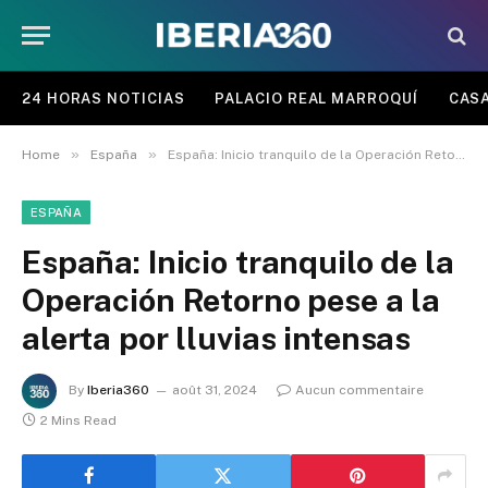
24 HORAS NOTICIAS
PALACIO REAL MARROQUÍ
CASA
»
»
Home
España
España: Inicio tranquilo de la Operación Retorno pese a la alerta por lluvias intensas
ESPAÑA
España: Inicio tranquilo de la
Operación Retorno pese a la
alerta por lluvias intensas
By
Iberia360
août 31, 2024
Aucun commentaire
2 Mins Read