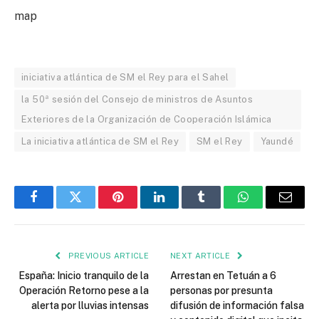
map
iniciativa atlántica de SM el Rey para el Sahel
la 50ª sesión del Consejo de ministros de Asuntos
Exteriores de la Organización de Cooperación Islámica
La iniciativa atlántica de SM el Rey
SM el Rey
Yaundé
Facebook
Twitter
Pinterest
LinkedIn
Tumblr
WhatsApp
Email
PREVIOUS ARTICLE
NEXT ARTICLE
España: Inicio tranquilo de la
Arrestan en Tetuán a 6
Operación Retorno pese a la
personas por presunta
alerta por lluvias intensas
difusión de información falsa