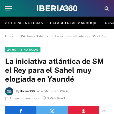
24 HORAS NOTICIAS
PALACIO REAL MARROQUÍ
CASA
»
»
Home
24 Horas Noticias
La iniciativa atlántica de SM el Rey para el Sahel muy elogiada en Yaundé
24 HORAS NOTICIAS
La iniciativa atlántica de SM
el Rey para el Sahel muy
elogiada en Yaundé
By
Iberia360
septembre 1, 2024
Aucun commentaire
3 Mins Read