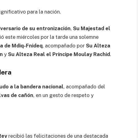
gnificativo para la nación.
iversario de su entronización
,
Su Majestad el
idió este miércoles por la tarde una solemne
ra de Mdiq-Fnideq
, acompañado por
Su Alteza
an
y
Su Alteza Real el Príncipe Moulay Rachid
.
dera
udo a la bandera nacional
, acompañado del
lvas de cañón
, en un gesto de respeto y
Rey
recibió las felicitaciones de una destacada