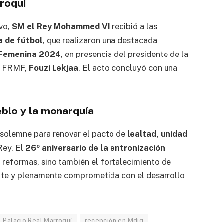
roquí
ivo,
SM el Rey Mohammed VI
recibió a las
a de fútbol
, que realizaron una destacada
 Femenina 2024
, en presencia del presidente de la
la FRMF,
Fouzi Lekjaa
. El acto concluyó con una
eblo y la monarquía
solemne para renovar el pacto de
lealtad, unidad
Rey. El
26º aniversario de la entronización
 reformas, sino también el fortalecimiento de
te y plenamente comprometida con el desarrollo
Palacio Real Marroquí
recepción en Mdiq