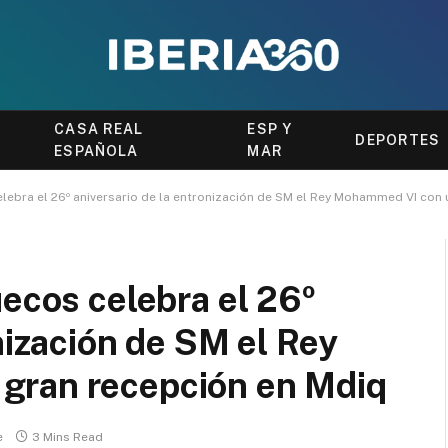
CASA REAL
ESP Y
DEPORTES
ESPAÑOLA
MAR
elebra el 26º aniversario de la entronización de SM el Rey Mohammed VI con
uecos celebra el 26º
nización de SM el Rey
gran recepción en Mdiq
e
3 Mins Read