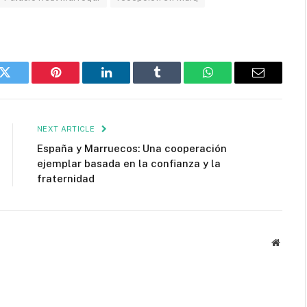
k
Twitter
Pinterest
LinkedIn
Tumblr
WhatsApp
Email
NEXT ARTICLE
España y Marruecos: Una cooperación
ejemplar basada en la confianza y la
fraternidad
Websit