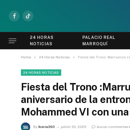
Facebook
TikTok
24 HORAS
PALACIO REAL
NOTICIAS
MARROQUÍ
»
»
Home
24 Horas Noticias
Fiesta del Trono :Marruecos c
24 HORAS NOTICIAS
Fiesta del Trono :Marr
aniversario de la entro
Mohammed VI con una 
By
Iberia360
juillet 30, 2025
Aucun commentair