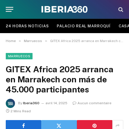
24 HORAS NOTICIAS
PALACIO REAL MARROQUÍ
CASA
»
»
Home
Marruecos
GITEX Africa 2025 arranca en Marrakech con más de 45.000 participantes
MARRUECOS
GITEX Africa 2025 arranca
en Marrakech con más de
45.000 participantes
By
Iberia360
avril 14, 2025
Aucun commentaire
2 Mins Read