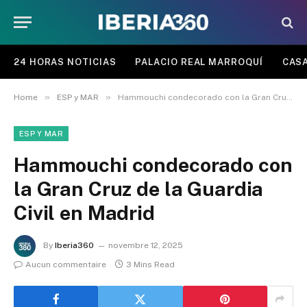
24 HORAS NOTICIAS
PALACIO REAL MARROQUÍ
CASA
»
»
Home
ESP y MAR
Hammouchi condecorado con la Gran Cruz de la Guardia Civil en Madrid
ESP Y MAR
Hammouchi condecorado con
la Gran Cruz de la Guardia
Civil en Madrid
By
Iberia360
novembre 12, 2025
Aucun commentaire
3 Mins Read