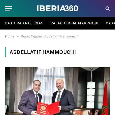
24 HORAS NOTICIAS
PALACIO REAL MARROQUÍ
CASA
»
Home
Posts Tagged "Abdellatif Hammouchi"
ABDELLATIF HAMMOUCHI