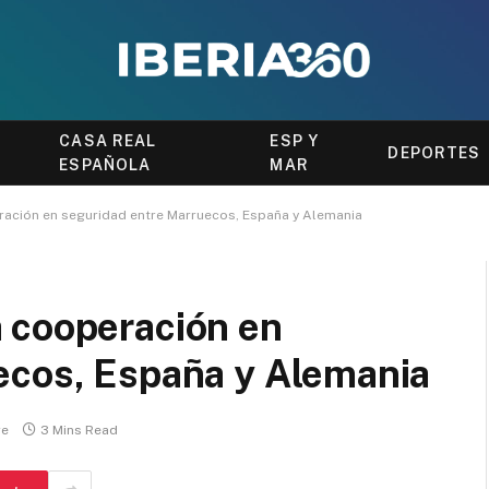
CASA REAL
ESP Y
DEPORTES
ESPAÑOLA
MAR
ación en seguridad entre Marruecos, España y Alemania
 cooperación en
ecos, España y Alemania
re
3 Mins Read