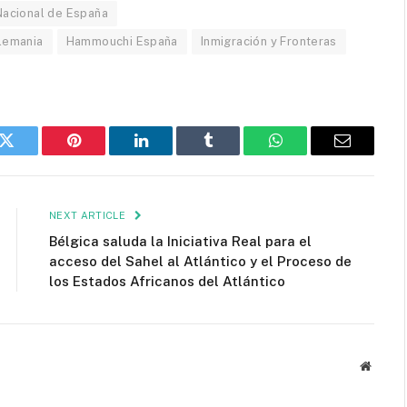
 Nacional de España
lemania
Hammouchi España
Inmigración y Fronteras
k
Twitter
Pinterest
LinkedIn
Tumblr
WhatsApp
Email
NEXT ARTICLE
Bélgica saluda la Iniciativa Real para el
acceso del Sahel al Atlántico y el Proceso de
los Estados Africanos del Atlántico
Websit