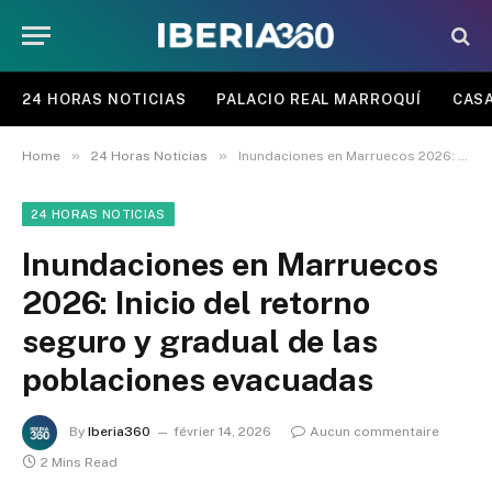
24 HORAS NOTICIAS
PALACIO REAL MARROQUÍ
CASA
»
»
Home
24 Horas Noticias
Inundaciones en Marruecos 2026: Inicio del retorno seguro y gradual de las poblaciones evacuadas
24 HORAS NOTICIAS
Inundaciones en Marruecos
2026: Inicio del retorno
seguro y gradual de las
poblaciones evacuadas
By
Iberia360
février 14, 2026
Aucun commentaire
2 Mins Read