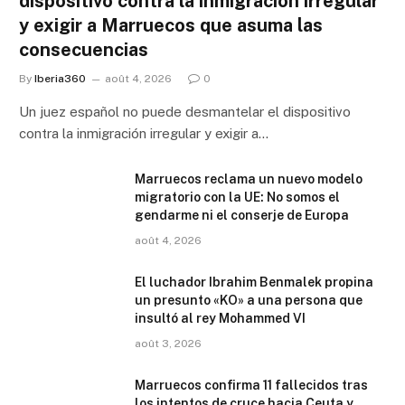
dispositivo contra la inmigración irregular
y exigir a Marruecos que asuma las
consecuencias
By
Iberia360
août 4, 2026
0
Un juez español no puede desmantelar el dispositivo
contra la inmigración irregular y exigir a…
Marruecos reclama un nuevo modelo
migratorio con la UE: No somos el
gendarme ni el conserje de Europa
août 4, 2026
El luchador Ibrahim Benmalek propina
un presunto «KO» a una persona que
insultó al rey Mohammed VI
août 3, 2026
Marruecos confirma 11 fallecidos tras
los intentos de cruce hacia Ceuta y