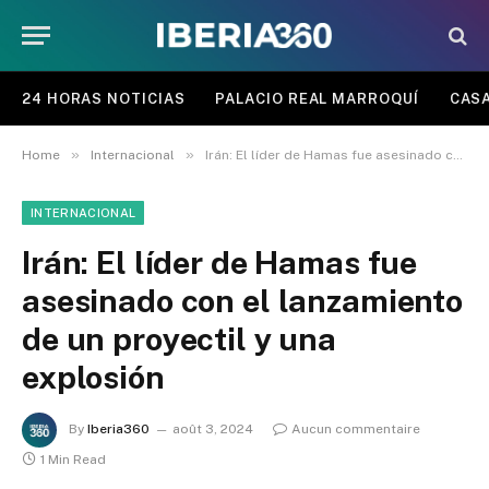
24 HORAS NOTICIAS
PALACIO REAL MARROQUÍ
CASA
»
»
Home
Internacional
Irán: El líder de Hamas fue asesinado con el lanzamiento de un proyectil y una explosión
INTERNACIONAL
Irán: El líder de Hamas fue
asesinado con el lanzamiento
de un proyectil y una
explosión
By
Iberia360
août 3, 2024
Aucun commentaire
1 Min Read