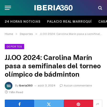
24 HORAS NOTICIAS
PALACIO REAL MARROQUÍ
CASA
»
»
Home
Deportes
JJ.OO 2024: Carolina Marín pasa a semifinales del torneo olímpico de bádminton
DEPORTES
JJ.OO 2024: Carolina Marín
pasa a semifinales del torneo
olímpico de bádminton
By
Iberia360
août 3, 2024
Aucun commentaire
1 Min Read