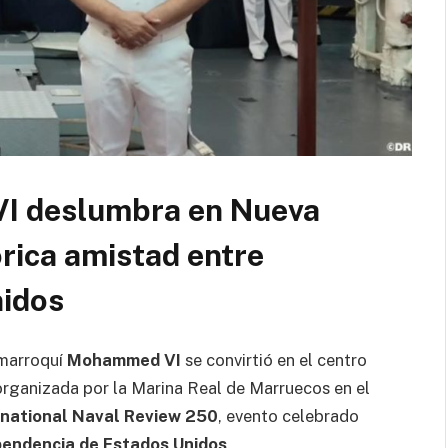
I deslumbra en Nueva
órica amistad entre
nidos
marroquí
Mohammed VI
se convirtió en el centro
organizada por la Marina Real de Marruecos en el
rnational Naval Review 250
, evento celebrado
ependencia de Estados Unidos
.