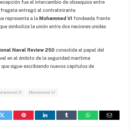
cepción fue el intercambio de obsequios entre
 fragata entregó al contralmirante
e representa a la
Mohammed VI
fondeada frente
que simboliza la unión entre dos naciones unidas
ional Naval Review 250
consolida el papel del
vel en el ámbito de la seguridad marítima
al que sigue escribiendo nuevos capítulos de
Mohammed VI
Mohammed VI
k
Twitter
Pinterest
LinkedIn
Tumblr
WhatsApp
Email