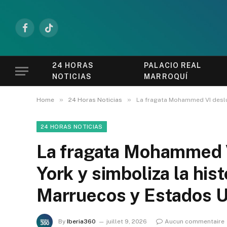
Facebook
TikTok
24 HORAS
PALACIO REAL
NOTICIAS
MARROQUÍ
»
»
Home
24 Horas Noticias
La fragata Mohammed VI deslu
24 HORAS NOTICIAS
La fragata Mohammed 
York y simboliza la his
Marruecos y Estados 
By
Iberia360
juillet 9, 2026
Aucun commentaire