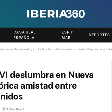
CASA REAL
ESP Y
DEPORTES
ESPAÑOLA
MAR
mbra en Nueva York y simboliza la histórica amistad entre Marruecos y Est
VI deslumbra en Nueva
tórica amistad entre
Unidos
3 Mins Read