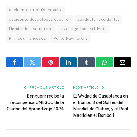
accidente autobús español
accidente del autobús español
conductor accidente.
Homicidio involuntario
investigación accidente
Pirineos franceses
Porté-Puymorens
Facebook
Twitter
Pinterest
LinkedIn
Tumblr
WhatsApp
Email
PREVIOUS ARTICLE
NEXT ARTICLE
Benguerir recibe la
El Wydad de Casablanca en
recompensa UNESCO de la
el Bombo 3 del Sorteo del
Ciudad del Aprendizaje 2024
Mundial de Clubes, y el Real
Madrid en el Bombo 1