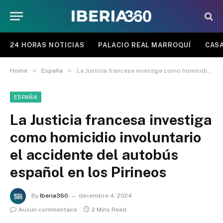
24 HORAS NOTICIAS
PALACIO REAL MARROQUÍ
CASA
»
»
Home
España
La Justicia francesa investiga como homicidio involuntario el accidente del autobús español en los Pirineos
ESPAÑA
La Justicia francesa investiga
como homicidio involuntario
el accidente del autobús
español en los Pirineos
By
Iberia360
décembre 4, 2024
Aucun commentaire
2 Mins Read