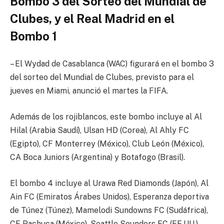
Bombo 3 del Sorteo del Mundial de
Clubes, y el Real Madrid en el
Bombo 1
– El Wydad de Casablanca (WAC) figurará en el bombo 3
del sorteo del Mundial de Clubes, previsto para el
jueves en Miami, anunció el martes la FIFA.
Además de los rojiblancos, este bombo incluye al Al
Hilal (Arabia Saudí), Ulsan HD (Corea), Al Ahly FC
(Egipto), CF Monterrey (México), Club León (México),
CA Boca Juniors (Argentina) y Botafogo (Brasil).
El bombo 4 incluye al Urawa Red Diamonds (Japón), Al
Ain FC (Emiratos Árabes Unidos), Esperanza deportiva
de Túnez (Túnez), Mamelodi Sundowns FC (Sudáfrica),
CF Pachuca (México), Seattle Sounders FC (EE.UU.),