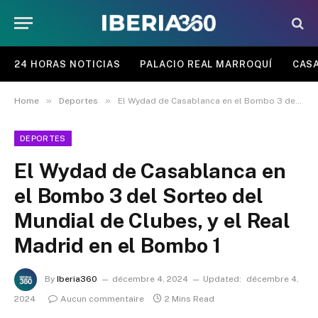
24 HORAS NOTICIAS
PALACIO REAL MARROQUÍ
CASA
»
»
Home
Deportes
El Wydad de Casablanca en el Bombo 3 del Sorteo del Mundial de Clubes, y el Real Madrid en el Bombo 1
DEPORTES
El Wydad de Casablanca en
el Bombo 3 del Sorteo del
Mundial de Clubes, y el Real
Madrid en el Bombo 1
By
Iberia360
décembre 4, 2024
Updated:
décembre 4,
2024
Aucun commentaire
2 Mins Read