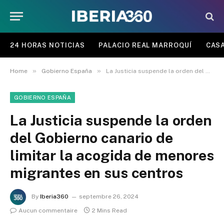
24 HORAS NOTICIAS
PALACIO REAL MARROQUÍ
CASA
»
»
Home
Gobierno España
La Justicia suspende la orden del Gobierno canario de limitar la acogida de menores migrantes en sus centros
GOBIERNO ESPAÑA
La Justicia suspende la orden
del Gobierno canario de
limitar la acogida de menores
migrantes en sus centros
By
Iberia360
septembre 26, 2024
Aucun commentaire
2 Mins Read