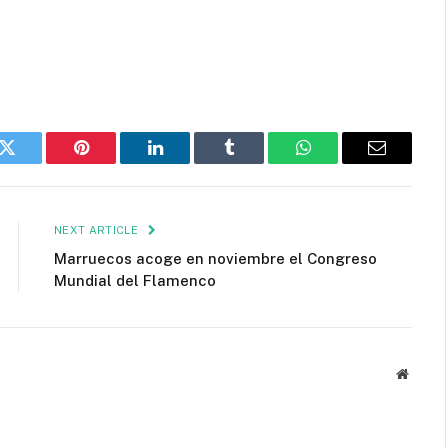
k
Twitter
Pinterest
LinkedIn
Tumblr
WhatsApp
Email
NEXT ARTICLE
Marruecos acoge en noviembre el Congreso
Mundial del Flamenco
Websit