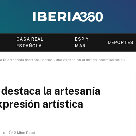
CASA REAL
ESP Y
DEPORTES
ESPAÑOLA
MAR
a la artesanía marroquí como « una expresión artística incomparable »
 destaca la artesanía
presión artística
ire
2 Mins Read