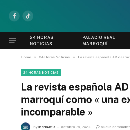
Facebook
TikTok
24 HORAS
PALACIO REAL
NOTICIAS
MARROQUÍ
»
»
Home
24 Horas Noticias
La revista española AD destac
24 HORAS NOTICIAS
La revista española AD
marroquí como « una ex
incomparable »
By
Iberia360
octobre 25, 2024
Aucun commenta