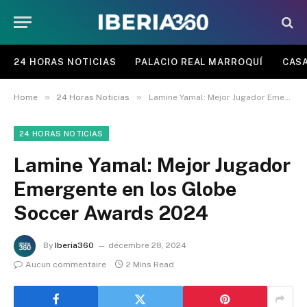
24 HORAS NOTICIAS
PALACIO REAL MARROQUÍ
CASA
»
»
Home
24 Horas Noticias
Lamine Yamal: Mejor Jugador Emergente en los Globe Soccer Awards 2024
24 HORAS NOTICIAS
Lamine Yamal: Mejor Jugador
Emergente en los Globe
Soccer Awards 2024
By
Iberia360
décembre 28, 2024
Aucun commentaire
2 Mins Read