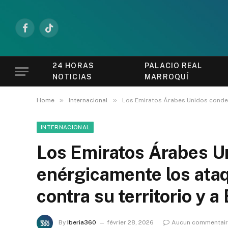
Facebook
TikTok
24 HORAS
PALACIO REAL
NOTICIAS
MARROQUÍ
»
»
Home
Internacional
Los Emiratos Árabes Unidos condena
INTERNACIONAL
Los Emiratos Árabes 
enérgicamente los ataq
contra su territorio y 
By
Iberia360
février 28, 2026
Aucun commentai