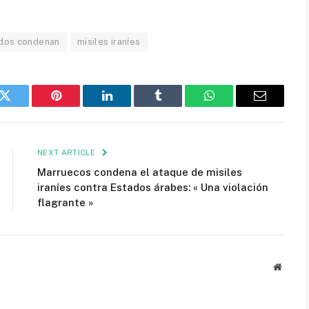
idos condenan
misiles iraníes
k
Twitter
Pinterest
LinkedIn
Tumblr
WhatsApp
Email
NEXT ARTICLE
Marruecos condena el ataque de misiles
iraníes contra Estados árabes: « Una violación
flagrante »
Websit