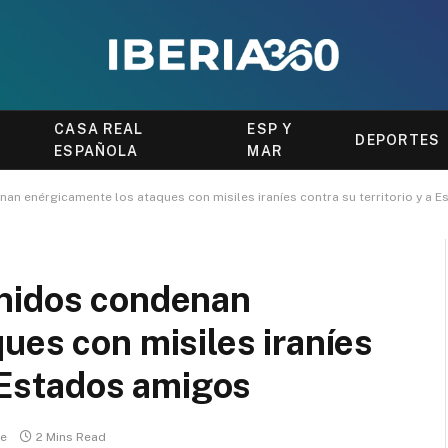
CASA REAL
ESP Y
DEPORTES
ESPAÑOLA
MAR
n enérgicamente los ataques con misiles iraníes contra su territorio y a 
Unidos condenan
ues con misiles iraníes
a Estados amigos
re
2 Mins Read