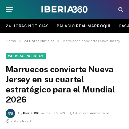
24 HORAS NOTICIAS
PALACIO REAL MARROQUÍ
CASA
»
»
Home
24 Horas Noticias
Marruecos convierte Nueva Jersey en su cuartel estratégico para el Mundial 2026
24 HORAS NOTICIAS
Marruecos convierte Nueva
Jersey en su cuartel
estratégico para el Mundial
2026
By
Iberia360
mai 8, 2026
Aucun commentaire
2 Mins Read