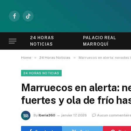
Facebook
TikTok
24 HORAS
PALACIO REAL
NOTICIAS
MARROQUÍ
»
»
Home
24 Horas Noticias
Marruecos en alerta: nevadas in
24 HORAS NOTICIAS
Marruecos en alerta: ne
fuertes y ola de frío ha
By
Iberia360
janvier 17, 2026
Aucun commentair