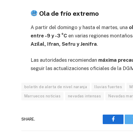
Ola de frío extremo
A partir del domingo y hasta el martes, una
o
entre -9 y -3 °C
en varias regiones montañosa
Azilal, Ifran, Sefru y Jenifra
.
Las autoridades recomiendan
máxima preca
seguir las actualizaciones oficiales de la DG
boletín de alerta de nivel naranja
lluvias fuertes
M
Marruecos noticias
nevadas intensas
Nevadas mar
SHARE.
Faceboo