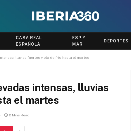
CASA REAL
ESP Y
DEPORTES
ESPAÑOLA
MAR
tensas, lluvias fuertes y ola de frío hasta el martes
vadas intensas, lluvias
sta el martes
e
2 Mins Read