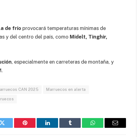
la de frío
provocará temperaturas mínimas de
s y del centro del país, como
Midelt, Tinghir,
ución
, especialmente en carreteras de montaña, y
M.
arruecos CAN 2025
Marruecos en alerta
ruecos
k
Twitter
Pinterest
LinkedIn
Tumblr
WhatsApp
Email