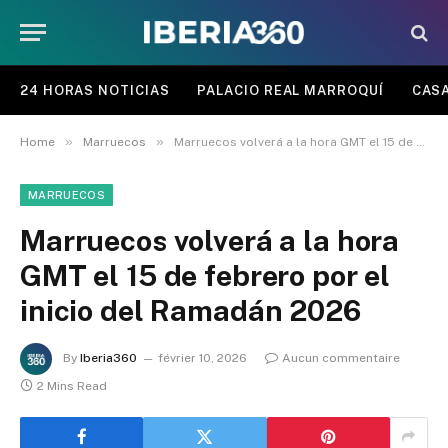
24 HORAS NOTICIAS
PALACIO REAL MARROQUÍ
CASA
»
»
Home
Marruecos
Marruecos volverá a la hora GMT el 15 de febrero por el inicio del Ramadán 2026
MARRUECOS
Marruecos volverá a la hora
GMT el 15 de febrero por el
inicio del Ramadán 2026
By
Iberia360
février 10, 2026
Aucun commentaire
2 Mins Read