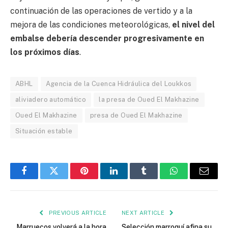
continuación de las operaciones de vertido y a la
mejora de las condiciones meteorológicas,
el nivel del
embalse debería descender progresivamente en
los próximos días
.
ABHL
Agencia de la Cuenca Hidráulica del Loukkos
aliviadero automático
la presa de Oued El Makhazine
Oued El Makhazine
presa de Oued El Makhazine
Situación estable
Facebook
Twitter
Pinterest
LinkedIn
Tumblr
WhatsApp
Email
PREVIOUS ARTICLE
NEXT ARTICLE
Marruecos volverá a la hora
Selección marroquí afina su