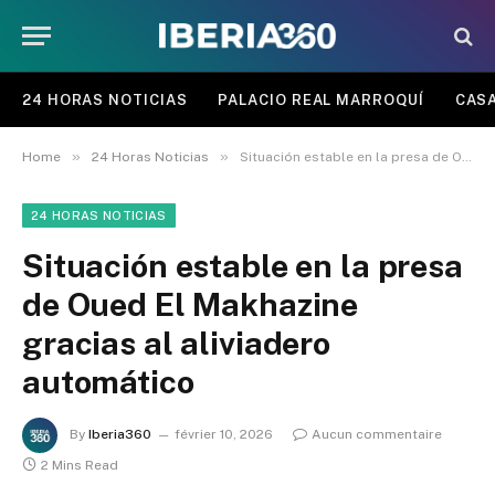
24 HORAS NOTICIAS
PALACIO REAL MARROQUÍ
CASA
»
»
Home
24 Horas Noticias
Situación estable en la presa de Oued El Makhazine gracias al aliviadero automático
24 HORAS NOTICIAS
Situación estable en la presa
de Oued El Makhazine
gracias al aliviadero
automático
By
Iberia360
février 10, 2026
Aucun commentaire
2 Mins Read