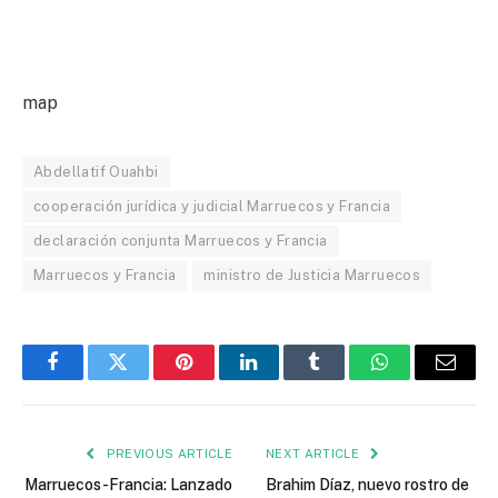
map
Abdellatif Ouahbi
cooperación jurídica y judicial Marruecos y Francia
declaración conjunta Marruecos y Francia
Marruecos y Francia
ministro de Justicia Marruecos
Facebook
Twitter
Pinterest
LinkedIn
Tumblr
WhatsApp
Email
PREVIOUS ARTICLE
NEXT ARTICLE
Marruecos-Francia: Lanzado
Brahim Díaz, nuevo rostro de