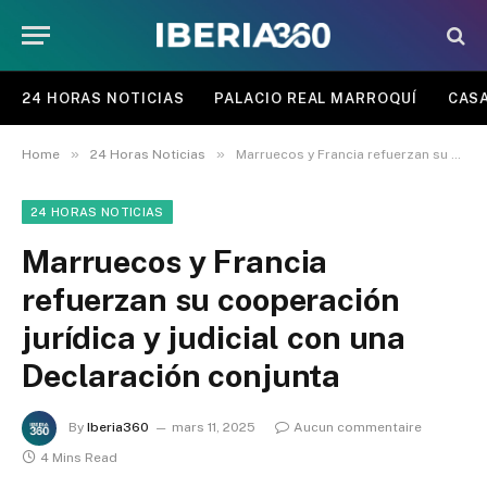
24 HORAS NOTICIAS
PALACIO REAL MARROQUÍ
CASA
»
»
Home
24 Horas Noticias
Marruecos y Francia refuerzan su cooperación jurídica y judicial con una Declaración conjunta
24 HORAS NOTICIAS
Marruecos y Francia
refuerzan su cooperación
jurídica y judicial con una
Declaración conjunta
By
Iberia360
mars 11, 2025
Aucun commentaire
4 Mins Read