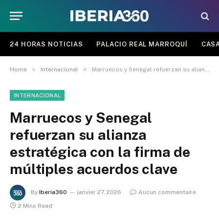
24 HORAS NOTICIAS
PALACIO REAL MARROQUÍ
CASA
»
»
Home
Internacional
Marruecos y Senegal refuerzan su alianza estratégica con la firma de múltiples acuerdos clave
INTERNACIONAL
Marruecos y Senegal
refuerzan su alianza
estratégica con la firma de
múltiples acuerdos clave
By
Iberia360
janvier 27, 2026
Aucun commentaire
2 Mins Read