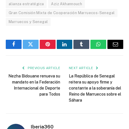
alianza estratégica
Aziz Akhannouch
Gran Comisión Mixta de Cooperación Marruecos-Senegal
Marruecos y Senegal
Facebook
Twitter
Pinterest
LinkedIn
Tumblr
WhatsApp
Email
PREVIOUS ARTICLE
NEXT ARTICLE
Nezha Bidouane renueva su
La República de Senegal
mandato en la Federación
reitera su apoyo firme y
Internacional de Deporte
constante a la soberanía del
para Todos
Reino de Marruecos sobre el
Sáhara
Iberia360