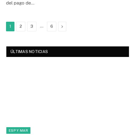
del pago de…
…
Next
1
2
3
6
ÚLTIMAS NOTICIAS
ESP Y MAR