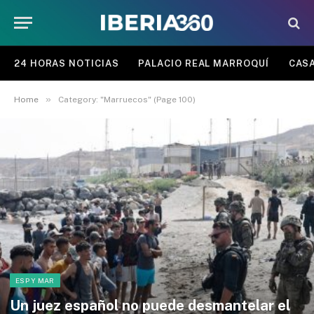
24 HORAS NOTICIAS
PALACIO REAL MARROQUÍ
CASA
»
Home
Category: "Marruecos" (Page 100)
ESP Y MAR
Un juez español no puede desmantelar el