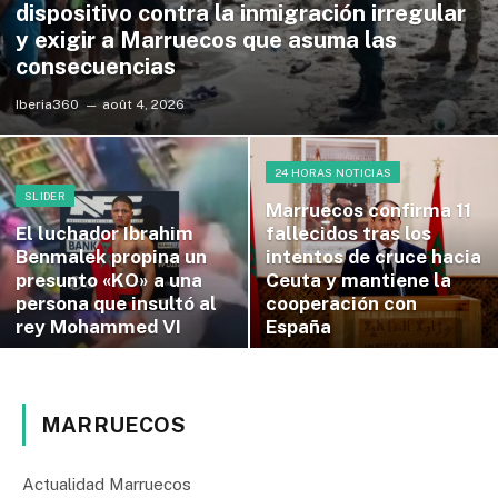
dispositivo contra la inmigración irregular
y exigir a Marruecos que asuma las
consecuencias
Iberia360
août 4, 2026
24 HORAS NOTICIAS
SLIDER
Marruecos confirma 11
El luchador Ibrahim
fallecidos tras los
Benmalek propina un
intentos de cruce hacia
presunto «KO» a una
Ceuta y mantiene la
persona que insultó al
cooperación con
rey Mohammed VI
España
MARRUECOS
Actualidad Marruecos