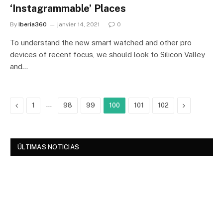
‘Instagrammable’ Places
By
Iberia360
janvier 14, 2021
0
To understand the new smart watched and other pro
devices of recent focus, we should look to Silicon Valley
and…
Previous
…
Next
1
98
99
100
101
102
ÚLTIMAS NOTICIAS