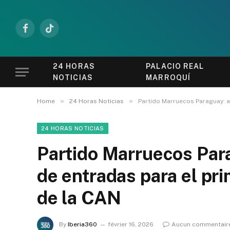
Facebook
TikTok
24 HORAS
PALACIO REAL
NOTICIAS
MARROQUÍ
»
»
Home
24 Horas Noticias
Partido Marruecos Paraguay: ar
24 HORAS NOTICIAS
Partido Marruecos Para
de entradas para el prim
de la CAN
By
Iberia360
février 16, 2026
Aucun commentair