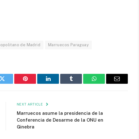
ropolitano de Madrid
Marruecos Paraguay
k
Twitter
Pinterest
LinkedIn
Tumblr
WhatsApp
Email
NEXT ARTICLE
Marruecos asume la presidencia de la
Conferencia de Desarme de la ONU en
Ginebra