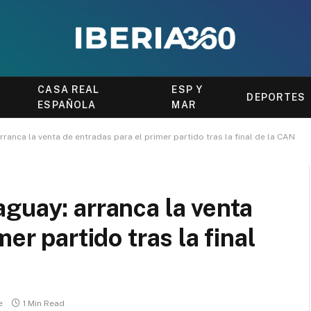
CASA REAL
ESP Y
DEPORTES
ESPAÑOLA
MAR
ranca la venta de entradas para el primer partido tras la final de la CAN
guay: arranca la venta
er partido tras la final
e
1 Min Read