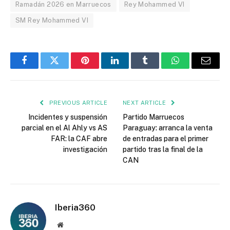
Ramadán 2026 en Marruecos
Rey Mohammed VI
SM Rey Mohammed VI
Facebook
Twitter
Pinterest
LinkedIn
Tumblr
WhatsApp
Email
PREVIOUS ARTICLE
NEXT ARTICLE
Incidentes y suspensión
Partido Marruecos
parcial en el Al Ahly vs AS
Paraguay: arranca la venta
FAR: la CAF abre
de entradas para el primer
investigación
partido tras la final de la
CAN
Iberia360
Website