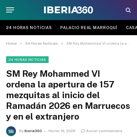
24 HORAS NOTICIAS
PALACIO REAL MARROQUÍ
CASA
»
»
Home
24 Horas Noticias
SM Rey Mohammed VI ordena la apertura de 157 mezquitas al inicio del Ramadán 2026 en Marruecos y en el extranjero
24 HORAS NOTICIAS
SM Rey Mohammed VI
ordena la apertura de 157
mezquitas al inicio del
Ramadán 2026 en Marruecos
y en el extranjero
By
Iberia360
février 16, 2026
Aucun commentaire