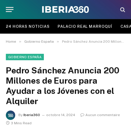
24 HORAS NOTICIAS
PALACIO REAL MARROQUÍ
CASA
»
»
Home
Gobierno España
Pedro Sánchez Anuncia 200 Millones de Euros para Ayudar a los Jóvenes con el Alquiler
GOBIERNO ESPAÑA
Pedro Sánchez Anuncia 200
Millones de Euros para
Ayudar a los Jóvenes con el
Alquiler
By
Iberia360
octobre 14, 2024
Aucun commentaire
3 Mins Read