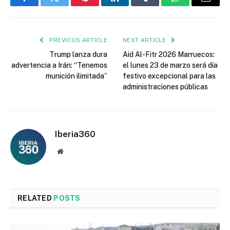
Facebook
Twitter
Pinterest
LinkedIn
Tumblr
WhatsApp
Email
PREVIOUS ARTICLE
NEXT ARTICLE
Trump lanza dura
Aid Al-Fitr 2026 Marruecos:
advertencia a Irán: “Tenemos
el lunes 23 de marzo será día
munición ilimitada”
festivo excepcional para las
administraciones públicas
Iberia360
Website
RELATED
POSTS