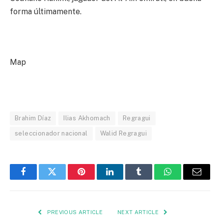
forma últimamente.
Map
Brahim Díaz
Ilias Akhomach
Regragui
seleccionador nacional
Walid Regragui
Facebook
Twitter
Pinterest
LinkedIn
Tumblr
WhatsApp
Email
PREVIOUS ARTICLE
NEXT ARTICLE