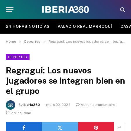
24 HORAS NOTICIAS
PALACIO REAL MARROQUÍ
CASA
»
»
Home
Deportes
Regragui: Los nuevos jugadores se integran bien en el grupo
DEPORTES
Regragui: Los nuevos
jugadores se integran bien en
el grupo
By
Iberia360
mars 22, 2024
Aucun commentaire
2 Mins Read